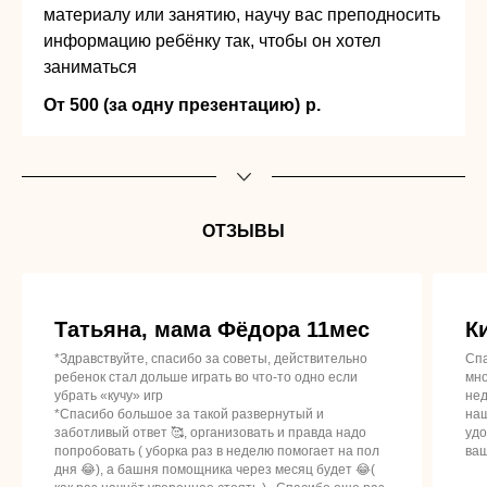
материалу или занятию, научу вас преподносить
информацию ребёнку так, чтобы он хотел
заниматься
От 500 (за одну презентацию)
р.
ОТЗЫВЫ
Татьяна, мама Фёдора 11мес
К
*Здравствуйте, спасибо за советы, действительно
Спа
ребенок стал дольше играть во что-то одно если
мно
убрать «кучу» игр
нед
*Спасибо большое за такой развернутый и
наш
заботливый ответ 🥰, организовать и правда надо
удо
попробовать ( уборка раз в неделю помогает на пол
ваш
дня 😂), а башня помощника через месяц будет 😂(